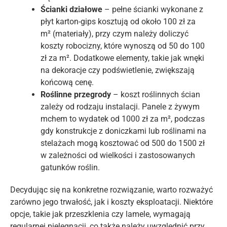
Ścianki działowe
– pełne ścianki wykonane z
płyt karton-gips kosztują od około 100 zł za
m² (materiały), przy czym należy doliczyć
koszty robocizny, które wynoszą od 50 do 100
zł za m². Dodatkowe elementy, takie jak wnęki
na dekoracje czy podświetlenie, zwiększają
końcową cenę.
Roślinne przegrody
– koszt roślinnych ścian
zależy od rodzaju instalacji. Panele z żywym
mchem to wydatek od 1000 zł za m², podczas
gdy konstrukcje z doniczkami lub roślinami na
stelażach mogą kosztować od 500 do 1500 zł
w zależności od wielkości i zastosowanych
gatunków roślin.
Decydując się na konkretne rozwiązanie, warto rozważyć
zarówno jego trwałość, jak i koszty eksploatacji. Niektóre
opcje, takie jak przeszklenia czy lamele, wymagają
regularnej pielęgnacji, co także należy uwzględnić przy