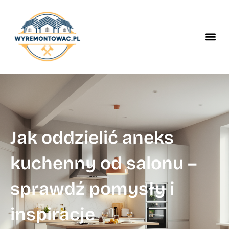
Jak oddzielić aneks
kuchenny od salonu –
sprawdź pomysły i
inspiracje