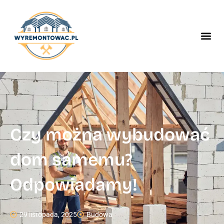
Czy można wybudować
dom samemu?
Odpowiadamy!
29 listopada, 2025
Budowa