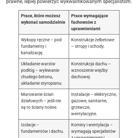
prawne, lepiej powierzyć wykwalifikowanym specjalistom.
Prace, które możesz
Prace wymagające
wykonać samodzielnie
fachowców z
uprawnieniami
Wykopy ręczne – pod
Konstrukcje żelbetowe
fundamenty i
– stropy i schody.
kanalizację.
Układanie warstw
Konstrukcja dachu –
podłóg – wylewanie
wznoszenie więźby
chudego betonu,
dachowej.
układanie styropianu.
Murowanie ścian
Instalacje – elektryczne,
działowych – jeśli nie
gazowe, sanitarne,
są to ściany nośne.
grzewcze,
wentylacyjne.
Izolacje –
Kominy i wentylacja –
fundamentów i dachu.
wymagają specjalistów
z uprawnieniami i